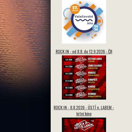
ROCK IN - od 8.8. do 12.9.2026 - ČR
ROCK IN - 8.8.2026 - ÚSTÍ n. LABEM -
letní kino