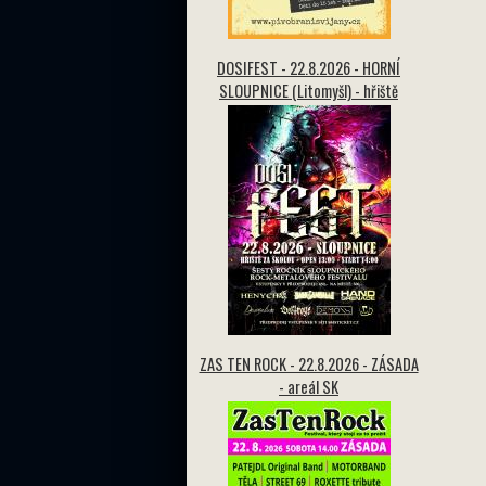
DOSIFEST - 22.8.2026 - HORNÍ
SLOUPNICE (Litomyšl) - hřiště
ZAS TEN ROCK - 22.8.2026 - ZÁSADA
- areál SK