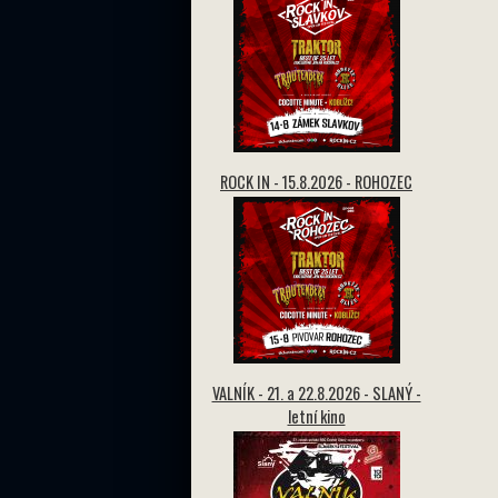
ROCK IN - 15.8.2026 - ROHOZEC
VALNÍK - 21. a 22.8.2026 - SLANÝ -
letní kino