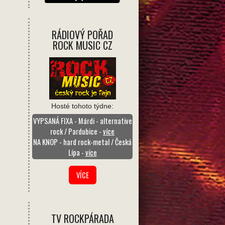
RÁDIOVÝ POŘAD
ROCK MUSIC CZ
Hosté tohoto týdne:
VYPSANÁ FIXA - Márdi - alternative
rock / Pardubice -
více
NA KNOP - hard rock-metal / Česká
Lípa -
více
VÍCE
TV ROCKPÁRADA