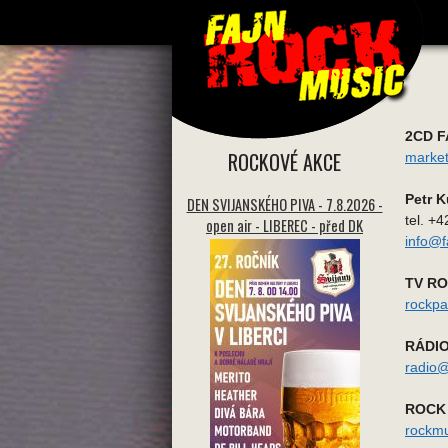
2CD F
ROCKOVÉ AKCE
market
Petr 
DEN SVIJANSKÉHO PIVA - 7.8.2026 -
tel. +
open air - LIBEREC - před DK
info@f
TV R
rockpa
RÁDIO
radio@
ROCK 
rockmu