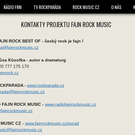
RÁDIO FRM
TV ROCKPARÁDA
ROCK MUSIC CZ
O NÁS
KONTAKTY PROJEKTU FAJN ROCK MUSIC
AJN ROCK BEST OF - český rock je fajn !
a@fajnrockmusic.cz
Kůsa Kůsofka - autor a dramaturg
420 777 175 170
ajnrock.cz
OCKPARADA -
www.rockparada.cz
rada@fajnrockmusic.cz
 FAJN ROCK MUSIC -
www.radiofajnrockmusic.cz
fajnrockmusic.cz
MUSIC CZ -
www.fajnrockmusic.cz/porad
sic@fajnrockmusic.cz