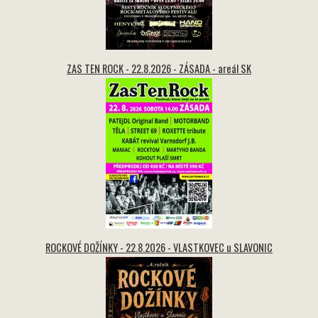
ZAS TEN ROCK - 22.8.2026 - ZÁSADA - areál SK
ROCKOVÉ DOŽÍNKY - 22.8.2026 - VLASTKOVEC u SLAVONIC