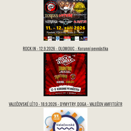
ROCK IN - 12.9.2026 - OLOMOUC - Korunní pevnůstka
VALEČOVSKÉ LÉTO - 18.9.2026 - DYMYTRY, DOGA - VALEČOV AMFITEÁTR