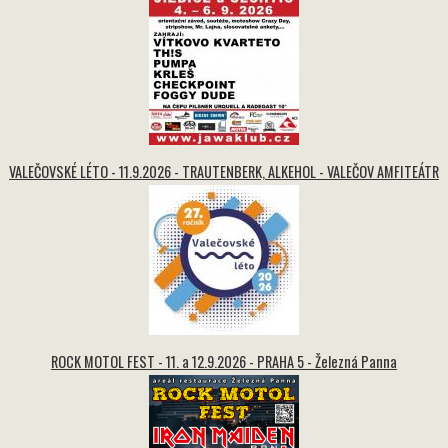
VALEČOVSKÉ LÉTO - 11.9.2026 - TRAUTENBERK, ALKEHOL - VALEČOV AMFITEÁTR
ROCK MOTOL FEST - 11. a 12.9.2026 - PRAHA 5 - Železná Panna