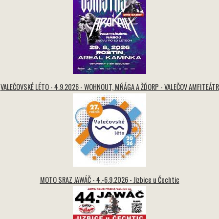
VALEČOVSKÉ LÉTO - 4.9.2026 - WOHNOUT, MŇÁGA A ŽĎORP - VALEČOV AMFITEÁTR
MOTO SRAZ JAWÁČ - 4.-6.9.2026 - Jizbice u Čechtic