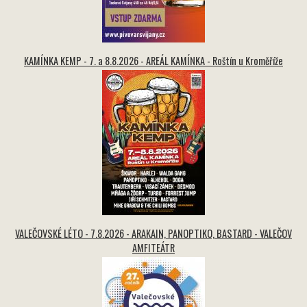
KAMÍNKA KEMP - 7. a 8.8.2026 - AREÁL KAMÍNKA - Roštín u Kroměříže
VALEČOVSKÉ LÉTO - 7.8.2026 - ARAKAIN, PANOPTIKO, BASTARD - VALEČOV
AMFITEÁTR