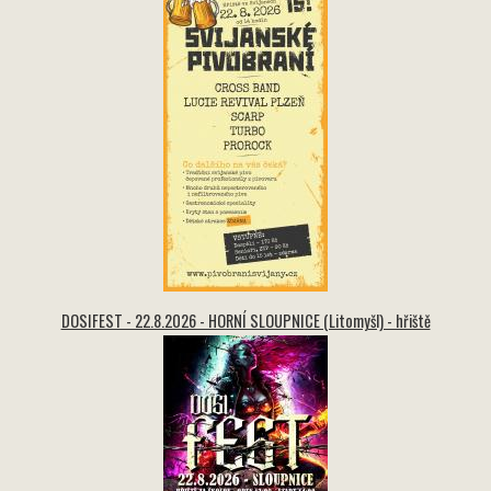
DOSIFEST - 22.8.2026 - HORNÍ SLOUPNICE (Litomyšl) - hřiště