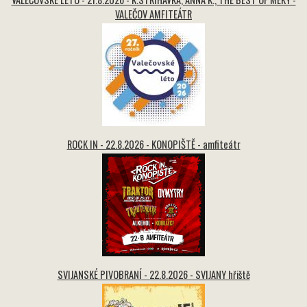
VALEČOV AMFITEÁTR
ROCK IN - 22.8.2026 - KONOPIŠTĚ - amfiteátr
SVIJANSKÉ PIVOBRANÍ - 22.8.2026 - SVIJANY hřiště