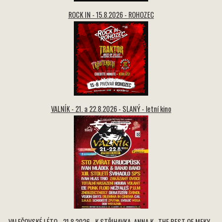
ROCK IN - 15.8.2026 - ROHOZEC
VALNÍK - 21. a 22.8.2026 - SLANÝ - letní kino
VALEČOVSKÉ LÉTO - 21.8.2026 - K.STŘIHAVKA, ANNA K., THE BEST OF MEKY -