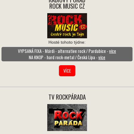
ROCK MUSIC CZ
Hosté tohoto týdne:
VYPSANÁ FIXA - Márdi - alternative rock / Pardubice -
více
NA KNOP - hard rock-metal / Česká Lípa -
více
VÍCE
TV ROCKPÁRADA