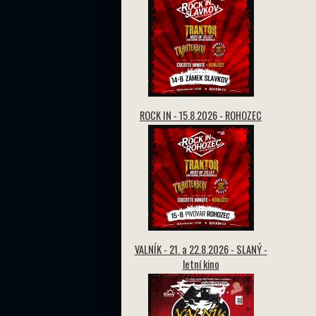
ROCK IN - 15.8.2026 - ROHOZEC
VALNÍK - 21. a 22.8.2026 - SLANÝ -
letní kino