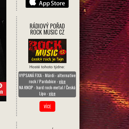
RÁDIOVÝ POŘAD
ROCK MUSIC CZ
Hosté tohoto týdne:
VYPSANÁ FIXA - Márdi - alternative
rock / Pardubice -
více
NA KNOP - hard rock-metal / Česká
Lípa -
více
VÍCE