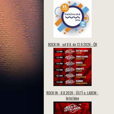
ROCK IN - od 8.8. do 12.9.2026 - ČR
ROCK IN - 8.8.2026 - ÚSTÍ n. LABEM -
letní kino