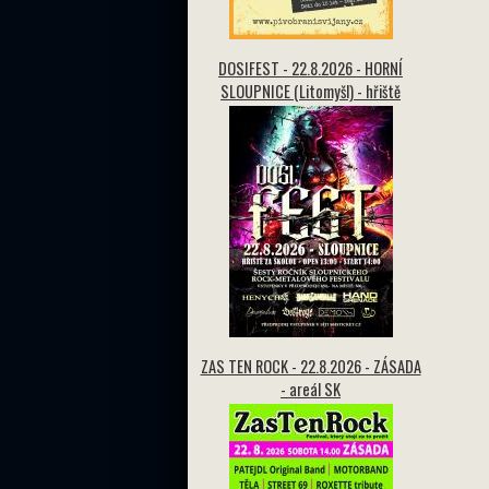
DOSIFEST - 22.8.2026 - HORNÍ
SLOUPNICE (Litomyšl) - hřiště
ZAS TEN ROCK - 22.8.2026 - ZÁSADA
- areál SK