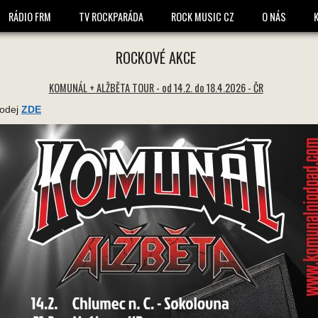
1548 * 1548 -
RÁDIO FRM
TV ROCKPARÁDA
ROCK MUSIC CZ
O NÁS
ROCKOVÉ AKCE
KOMUNÁL + ALŽBĚTA TOUR - od 14.2. do 18.4.2026 - ČR
rodej
ZDE