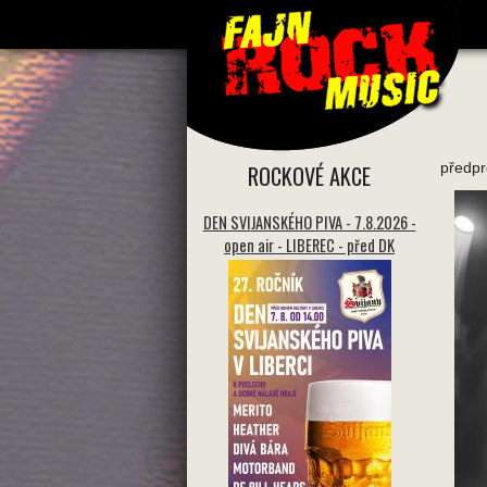
předp
ROCKOVÉ AKCE
DEN SVIJANSKÉHO PIVA - 7.8.2026 -
open air - LIBEREC - před DK