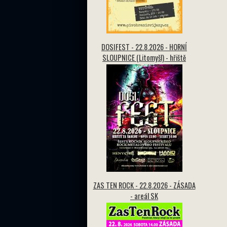
DOSIFEST - 22.8.2026 - HORNÍ
SLOUPNICE (Litomyšl) - hřiště
ZAS TEN ROCK - 22.8.2026 - ZÁSADA
- areál SK