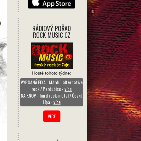
RÁDIOVÝ POŘAD
ROCK MUSIC CZ
Hosté tohoto týdne:
VYPSANÁ FIXA - Márdi - alternative
rock / Pardubice -
více
NA KNOP - hard rock-metal / Česká
Lípa -
více
VÍCE