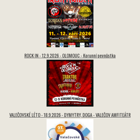
ROCK IN - 12.9.2026 - OLOMOUC - Korunní pevnůstka
VALEČOVSKÉ LÉTO - 18.9.2026 - DYMYTRY, DOGA - VALEČOV AMFITEÁTR