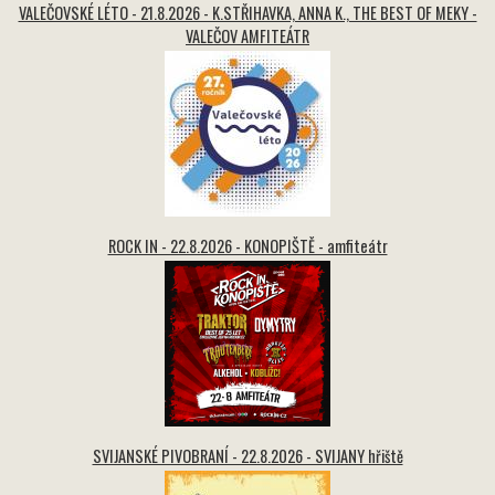
VALEČOVSKÉ LÉTO - 21.8.2026 - K.STŘIHAVKA, ANNA K., THE BEST OF MEKY -
VALEČOV AMFITEÁTR
ROCK IN - 22.8.2026 - KONOPIŠTĚ - amfiteátr
SVIJANSKÉ PIVOBRANÍ - 22.8.2026 - SVIJANY hřiště