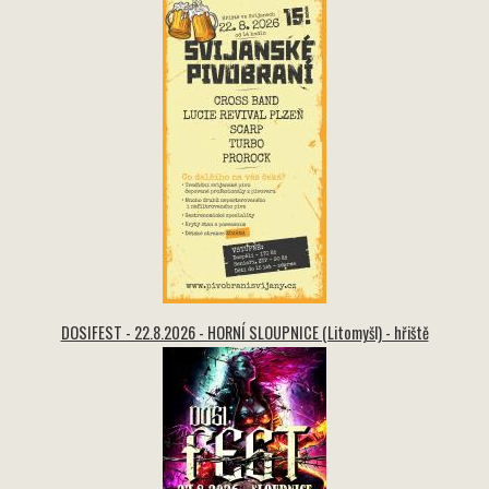
DOSIFEST - 22.8.2026 - HORNÍ SLOUPNICE (Litomyšl) - hřiště