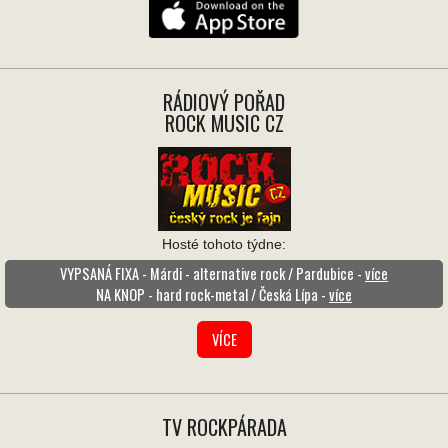
RÁDIOVÝ POŘAD
ROCK MUSIC CZ
Hosté tohoto týdne:
VYPSANÁ FIXA - Márdi - alternative rock / Pardubice -
více
NA KNOP - hard rock-metal / Česká Lípa -
více
VÍCE
TV ROCKPÁRADA