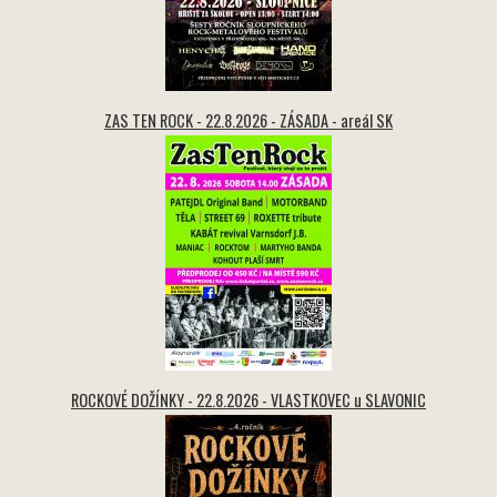
ZAS TEN ROCK - 22.8.2026 - ZÁSADA - areál SK
ROCKOVÉ DOŽÍNKY - 22.8.2026 - VLASTKOVEC u SLAVONIC