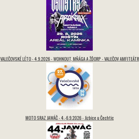
VALEČOVSKÉ LÉTO - 4.9.2026 - WOHNOUT, MŇÁGA A ŽĎORP - VALEČOV AMFITEÁTR
MOTO SRAZ JAWÁČ - 4.-6.9.2026 - Jizbice u Čechtic