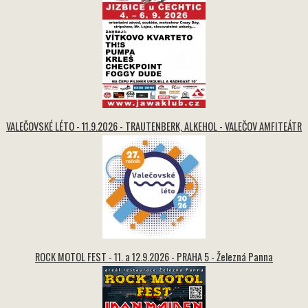
VALEČOVSKÉ LÉTO - 11.9.2026 - TRAUTENBERK, ALKEHOL - VALEČOV AMFITEÁTR
ROCK MOTOL FEST - 11. a 12.9.2026 - PRAHA 5 - Železná Panna