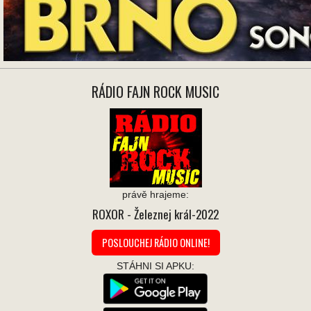
RÁDIO FAJN ROCK MUSIC
právě hrajeme:
ROXOR
- Železnej král-2022
POSLOUCHEJ RÁDIO ONLINE!
STÁHNI SI APKU: