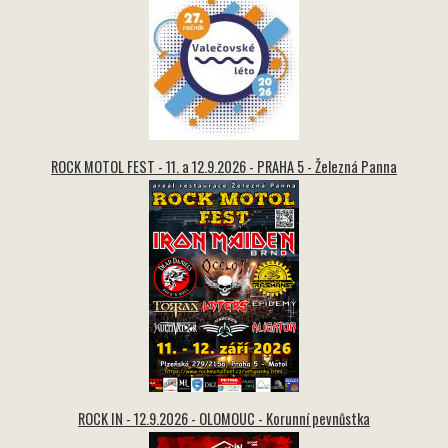
ROCK MOTOL FEST - 11. a 12.9.2026 - PRAHA 5 - Železná Panna
ROCK IN - 12.9.2026 - OLOMOUC - Korunní pevnůstka