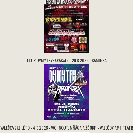
TOUR DYMYTRY+ARAKAIN - 29.8.2026 - KAMÍNKA
VALEČOVSKÉ LÉTO - 4.9.2026 - WOHNOUT, MŇÁGA A ŽĎORP - VALEČOV AMFITEÁTR