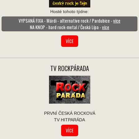
Hosté tohoto týdne:
VYPSANÁ FIXA - Márdi - alternative rock / Pardubice -
více
NA KNOP - hard rock-metal / Česká Lípa -
více
VÍCE
TV ROCKPÁRADA
PRVNÍ ČESKÁ ROCKOVÁ
TV HITPARÁDA
VÍCE