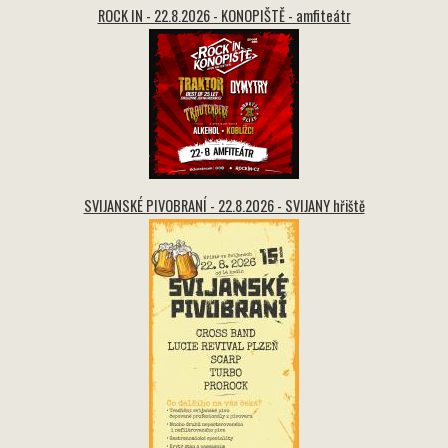
ROCK IN - 22.8.2026 - KONOPIŠTĚ - amfiteátr
SVIJANSKÉ PIVOBRANÍ - 22.8.2026 - SVIJANY hřiště