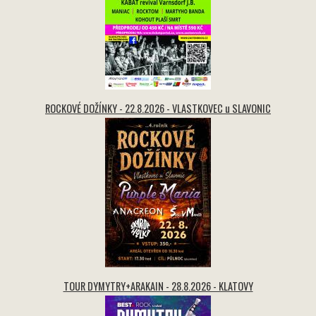
ROCKOVÉ DOŽÍNKY - 22.8.2026 - VLASTKOVEC u SLAVONIC
TOUR DYMYTRY+ARAKAIN - 28.8.2026 - KLATOVY