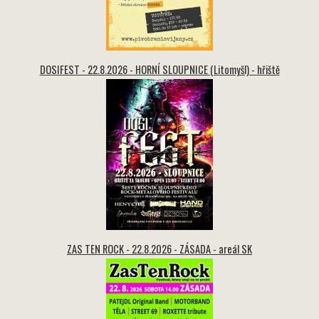
DOSIFEST - 22.8.2026 - HORNÍ SLOUPNICE (Litomyšl) - hřiště
ZAS TEN ROCK - 22.8.2026 - ZÁSADA - areál SK