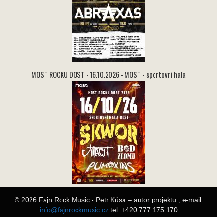
MOST ROCKU DOST - 16.10.2026 - MOST - sportovní hala
© 2026 Fajn Rock Music - Petr Kůsa – autor projektu , e-mail:
info@fajnrockmusic.cz
tel. +420 777 175 170