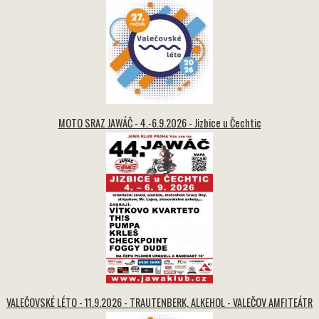
MOTO SRAZ JAWÁČ - 4.-6.9.2026 - Jizbice u Čechtic
VALEČOVSKÉ LÉTO - 11.9.2026 - TRAUTENBERK, ALKEHOL - VALEČOV AMFITEÁTR