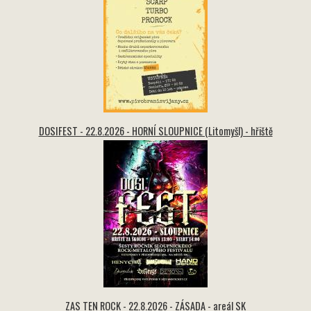
DOSIFEST - 22.8.2026 - HORNÍ SLOUPNICE (Litomyšl) - hřiště
ZAS TEN ROCK - 22.8.2026 - ZÁSADA - areál SK