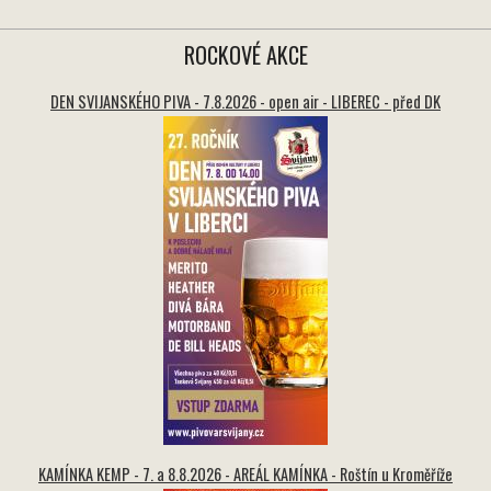
ROCKOVÉ AKCE
DEN SVIJANSKÉHO PIVA - 7.8.2026 - open air - LIBEREC - před DK
KAMÍNKA KEMP - 7. a 8.8.2026 - AREÁL KAMÍNKA - Roštín u Kroměříže