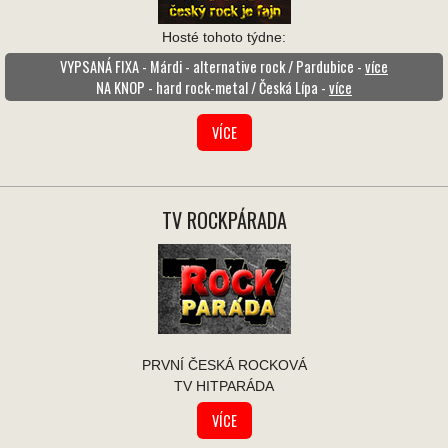
Hosté tohoto týdne:
VYPSANÁ FIXA - Márdi - alternative rock / Pardubice -
více
NA KNOP - hard rock-metal / Česká Lípa -
více
VÍCE
TV ROCKPÁRADA
PRVNÍ ČESKÁ ROCKOVÁ
TV HITPARÁDA
VÍCE