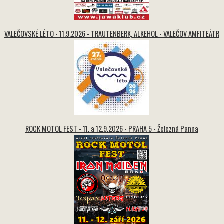
VALEČOVSKÉ LÉTO - 11.9.2026 - TRAUTENBERK, ALKEHOL - VALEČOV AMFITEÁTR
ROCK MOTOL FEST - 11. a 12.9.2026 - PRAHA 5 - Železná Panna