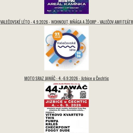
VALEČOVSKÉ LÉTO - 4.9.2026 - WOHNOUT, MŇÁGA A ŽĎORP - VALEČOV AMFITEÁTR
MOTO SRAZ JAWÁČ - 4.-6.9.2026 - Jizbice u Čechtic