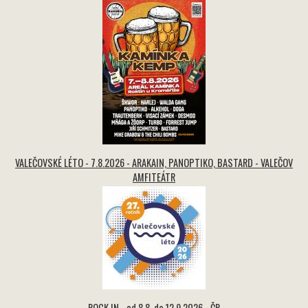
VALEČOVSKÉ LÉTO - 7.8.2026 - ARAKAIN, PANOPTIKO, BASTARD - VALEČOV
AMFITEÁTR
ROCK IN - od 8.8. do 12.9.2026 - ČR