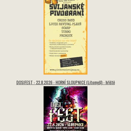
DOSIFEST - 22.8.2026 - HORNÍ SLOUPNICE (Litomyšl) - hřiště