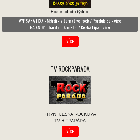
Hosté tohoto týdne:
VYPSANÁ FIXA - Márdi - alternative rock / Pardubice -
více
NA KNOP - hard rock-metal / Česká Lípa -
více
VÍCE
TV ROCKPÁRADA
PRVNÍ ČESKÁ ROCKOVÁ
TV HITPARÁDA
VÍCE