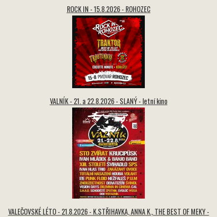
ROCK IN - 15.8.2026 - ROHOZEC
VALNÍK - 21. a 22.8.2026 - SLANÝ - letní kino
VALEČOVSKÉ LÉTO - 21.8.2026 - K.STŘIHAVKA, ANNA K., THE BEST OF MEKY -