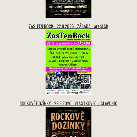
ZAS TEN ROCK - 22.8.2026 - ZÁSADA - areál SK
ROCKOVÉ DOŽÍNKY - 22.8.2026 - VLASTKOVEC u SLAVONIC