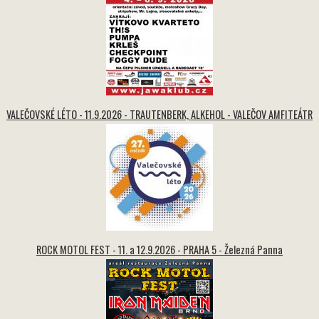
VALEČOVSKÉ LÉTO - 11.9.2026 - TRAUTENBERK, ALKEHOL - VALEČOV AMFITEÁTR
ROCK MOTOL FEST - 11. a 12.9.2026 - PRAHA 5 - Železná Panna