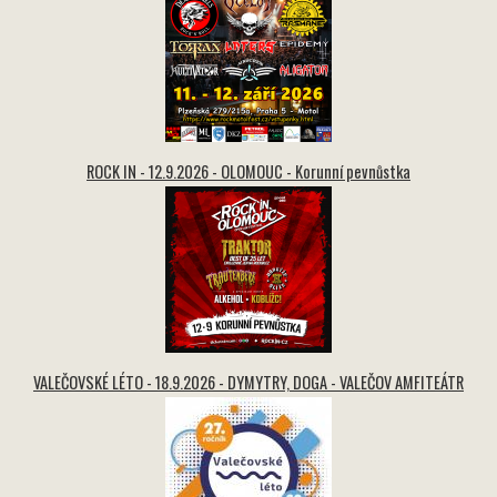
ROCK IN - 12.9.2026 - OLOMOUC - Korunní pevnůstka
VALEČOVSKÉ LÉTO - 18.9.2026 - DYMYTRY, DOGA - VALEČOV AMFITEÁTR