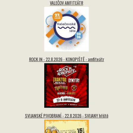
VALEČOV AMFITEÁTR
ROCK IN - 22.8.2026 - KONOPIŠTĚ - amfiteátr
SVIJANSKÉ PIVOBRANÍ - 22.8.2026 - SVIJANY hřiště