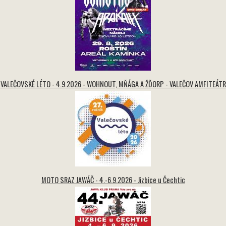
VALEČOVSKÉ LÉTO - 4.9.2026 - WOHNOUT, MŇÁGA A ŽĎORP - VALEČOV AMFITEÁTR
MOTO SRAZ JAWÁČ - 4.-6.9.2026 - Jizbice u Čechtic