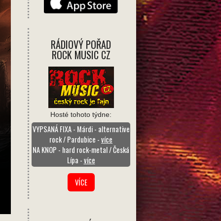
RÁDIOVÝ POŘAD
ROCK MUSIC CZ
Hosté tohoto týdne:
VYPSANÁ FIXA - Márdi - alternative
rock / Pardubice -
více
NA KNOP - hard rock-metal / Česká
Lípa -
více
VÍCE