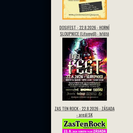
DOSIFEST - 22.8.2026 - HORNÍ
SLOUPNICE (Litomyšl) - hřiště
ZAS TEN ROCK - 22.8.2026 - ZÁSADA
- areál SK