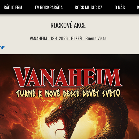
1650 * 1650 -
RÁDIO FRM
TV ROCKPARÁDA
ROCK MUSIC CZ
O NÁS
ROCKOVÉ AKCE
VANAHEIM - 18.4.2026 - PLZEŇ - Buena Vista
DE