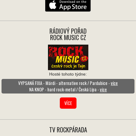
RÁDIOVÝ POŘAD
ROCK MUSIC CZ
Hosté tohoto týdne:
VYPSANÁ FIXA - Márdi - alternative rock / Pardubice -
více
NA KNOP - hard rock-metal / Česká Lípa -
více
VÍCE
TV ROCKPÁRADA