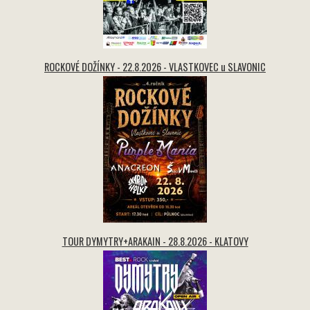
ROCKOVÉ DOŽÍNKY - 22.8.2026 - VLASTKOVEC u SLAVONIC
TOUR DYMYTRY+ARAKAIN - 28.8.2026 - KLATOVY