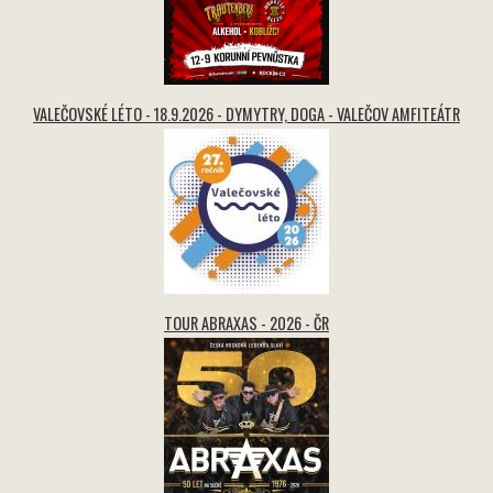
VALEČOVSKÉ LÉTO - 18.9.2026 - DYMYTRY, DOGA - VALEČOV AMFITEÁTR
TOUR ABRAXAS - 2026 - ČR