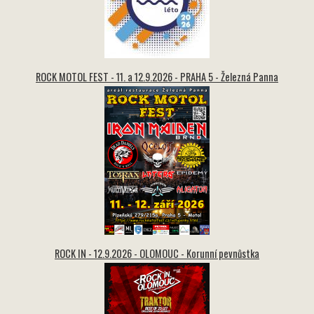
ROCK MOTOL FEST - 11. a 12.9.2026 - PRAHA 5 - Železná Panna
ROCK IN - 12.9.2026 - OLOMOUC - Korunní pevnůstka