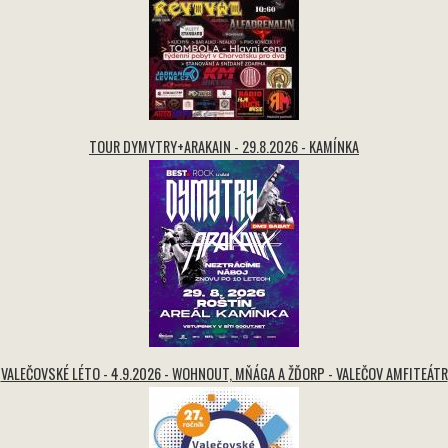
TOUR DYMYTRY+ARAKAIN - 29.8.2026 - KAMÍNKA
VALEČOVSKÉ LÉTO - 4.9.2026 - WOHNOUT, MŇÁGA A ŽĎORP - VALEČOV AMFITEÁTR