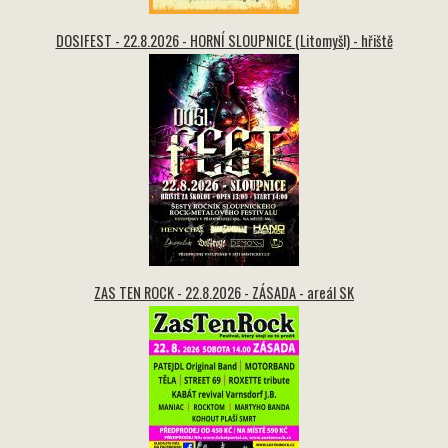
DOSIFEST - 22.8.2026 - HORNÍ SLOUPNICE (Litomyšl) - hřiště
ZAS TEN ROCK - 22.8.2026 - ZÁSADA - areál SK