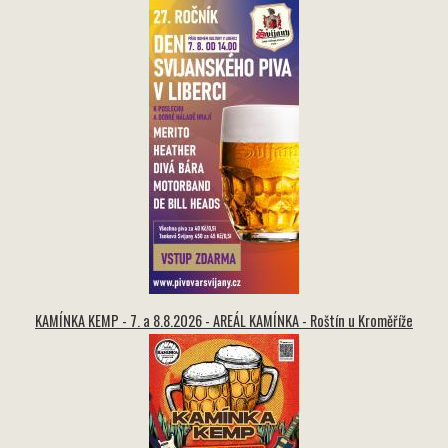
KAMÍNKA KEMP - 7. a 8.8.2026 - AREÁL KAMÍNKA - Roštín u Kroměříže