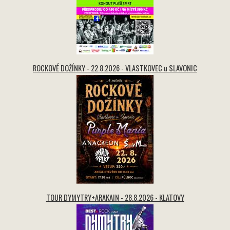
ROCKOVÉ DOŽÍNKY - 22.8.2026 - VLASTKOVEC u SLAVONIC
TOUR DYMYTRY+ARAKAIN - 28.8.2026 - KLATOVY