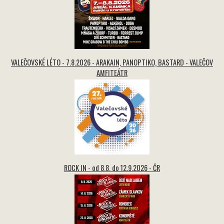
VALEČOVSKÉ LÉTO - 7.8.2026 - ARAKAIN, PANOPTIKO, BASTARD - VALEČOV
AMFITEÁTR
ROCK IN - od 8.8. do 12.9.2026 - ČR