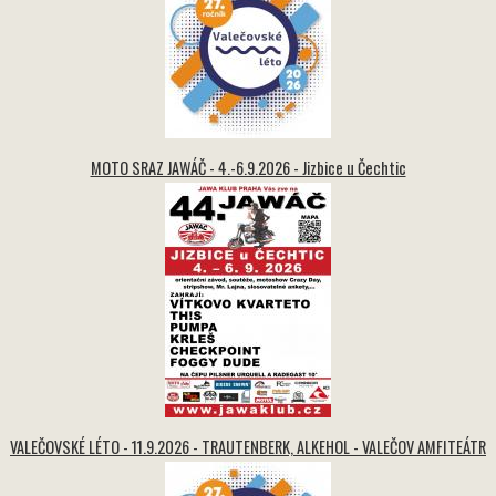
MOTO SRAZ JAWÁČ - 4.-6.9.2026 - Jizbice u Čechtic
VALEČOVSKÉ LÉTO - 11.9.2026 - TRAUTENBERK, ALKEHOL - VALEČOV AMFITEÁTR