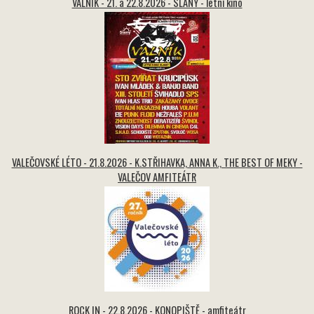
VALNÍK - 21. a 22.8.2026 - SLANÝ - letní kino
VALEČOVSKÉ LÉTO - 21.8.2026 - K.STŘIHAVKA, ANNA K., THE BEST OF MEKY -
VALEČOV AMFITEÁTR
ROCK IN - 22.8.2026 - KONOPIŠTĚ - amfiteátr