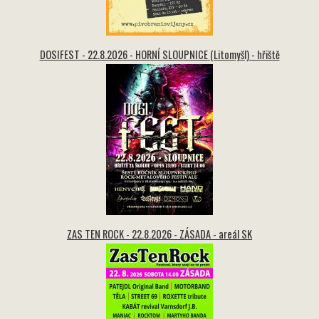
DOSIFEST - 22.8.2026 - HORNÍ SLOUPNICE (Litomyšl) - hřiště
ZAS TEN ROCK - 22.8.2026 - ZÁSADA - areál SK