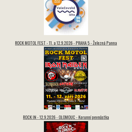
ROCK MOTOL FEST - 11. a 12.9.2026 - PRAHA 5 - Železná Panna
ROCK IN - 12.9.2026 - OLOMOUC - Korunní pevnůstka