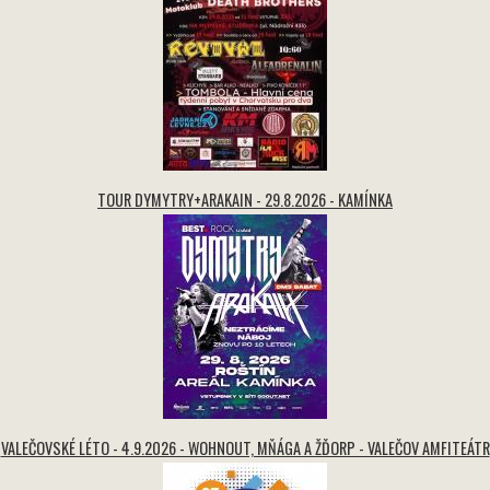
TOUR DYMYTRY+ARAKAIN - 29.8.2026 - KAMÍNKA
VALEČOVSKÉ LÉTO - 4.9.2026 - WOHNOUT, MŇÁGA A ŽĎORP - VALEČOV AMFITEÁTR