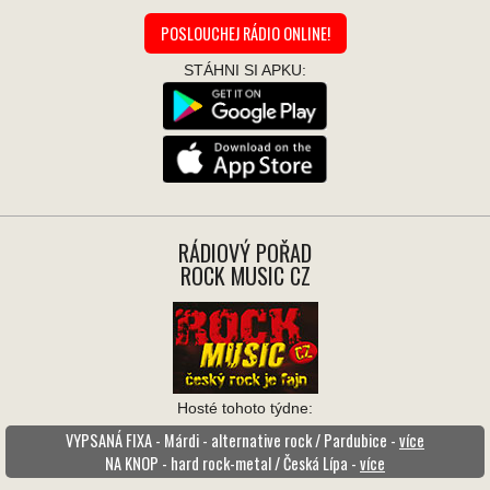
POSLOUCHEJ RÁDIO ONLINE!
STÁHNI SI APKU:
RÁDIOVÝ POŘAD
ROCK MUSIC CZ
Hosté tohoto týdne:
VYPSANÁ FIXA - Márdi - alternative rock / Pardubice -
více
NA KNOP - hard rock-metal / Česká Lípa -
více