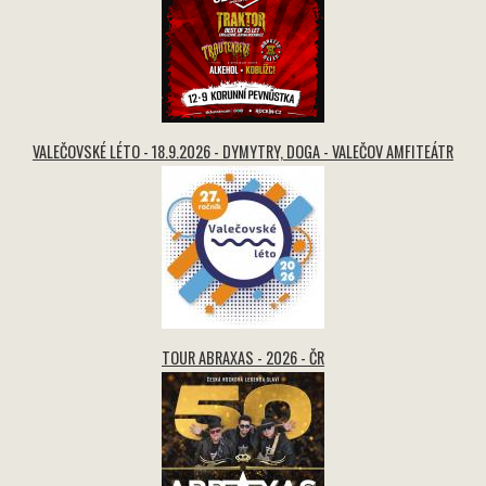
VALEČOVSKÉ LÉTO - 18.9.2026 - DYMYTRY, DOGA - VALEČOV AMFITEÁTR
TOUR ABRAXAS - 2026 - ČR