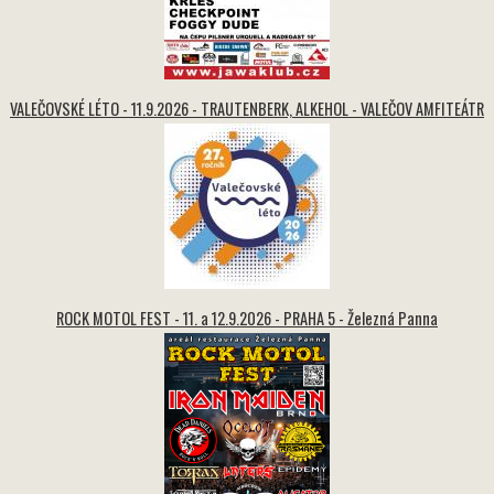
VALEČOVSKÉ LÉTO - 11.9.2026 - TRAUTENBERK, ALKEHOL - VALEČOV AMFITEÁTR
ROCK MOTOL FEST - 11. a 12.9.2026 - PRAHA 5 - Železná Panna