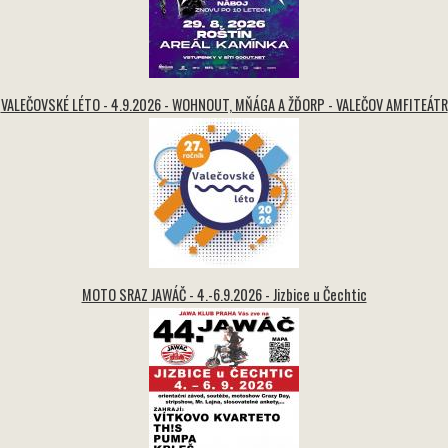
VALEČOVSKÉ LÉTO - 4.9.2026 - WOHNOUT, MŇÁGA A ŽĎORP - VALEČOV AMFITEÁTR
MOTO SRAZ JAWÁČ - 4.-6.9.2026 - Jizbice u Čechtic