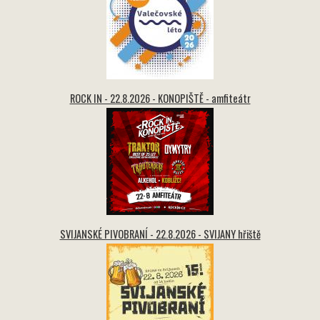
ROCK IN - 22.8.2026 - KONOPIŠTĚ - amfiteátr
SVIJANSKÉ PIVOBRANÍ - 22.8.2026 - SVIJANY hřiště