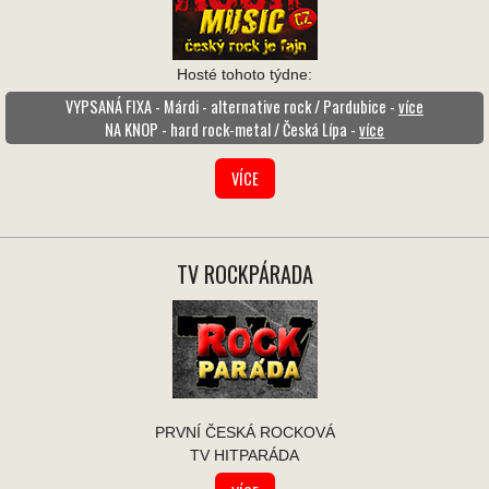
Hosté tohoto týdne:
VYPSANÁ FIXA - Márdi - alternative rock / Pardubice -
více
NA KNOP - hard rock-metal / Česká Lípa -
více
VÍCE
TV ROCKPÁRADA
PRVNÍ ČESKÁ ROCKOVÁ
TV HITPARÁDA