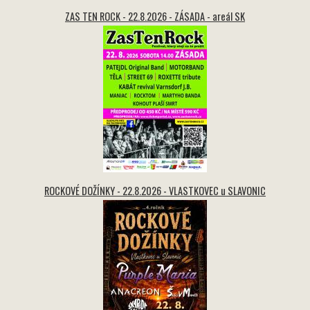
ZAS TEN ROCK - 22.8.2026 - ZÁSADA - areál SK
ROCKOVÉ DOŽÍNKY - 22.8.2026 - VLASTKOVEC u SLAVONIC