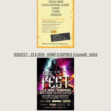
DOSIFEST - 22.8.2026 - HORNÍ SLOUPNICE (Litomyšl) - hřiště