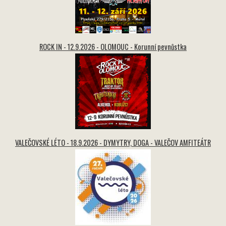
ROCK IN - 12.9.2026 - OLOMOUC - Korunní pevnůstka
VALEČOVSKÉ LÉTO - 18.9.2026 - DYMYTRY, DOGA - VALEČOV AMFITEÁTR