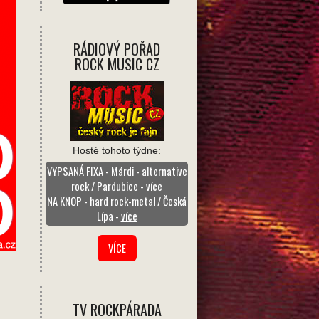
RÁDIOVÝ POŘAD
ROCK MUSIC CZ
Hosté tohoto týdne:
VYPSANÁ FIXA - Márdi - alternative
rock / Pardubice -
více
NA KNOP - hard rock-metal / Česká
Lípa -
více
VÍCE
TV ROCKPÁRADA