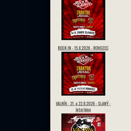
ROCK IN - 15.8.2026 - ROHOZEC
VALNÍK - 21. a 22.8.2026 - SLANÝ -
letní kino