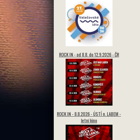
ROCK IN - od 8.8. do 12.9.2026 - ČR
ROCK IN - 8.8.2026 - ÚSTÍ n. LABEM -
letní kino