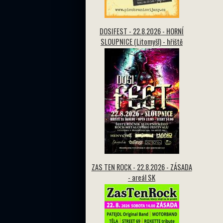
DOSIFEST - 22.8.2026 - HORNÍ
SLOUPNICE (Litomyšl) - hřiště
ZAS TEN ROCK - 22.8.2026 - ZÁSADA
- areál SK