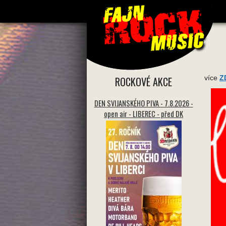
více
Z
ROCKOVÉ AKCE
DEN SVIJANSKÉHO PIVA - 7.8.2026 -
open air - LIBEREC - před DK