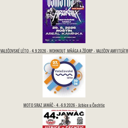
VALEČOVSKÉ LÉTO - 4.9.2026 - WOHNOUT, MŇÁGA A ŽĎORP - VALEČOV AMFITEÁTR
MOTO SRAZ JAWÁČ - 4.-6.9.2026 - Jizbice u Čechtic