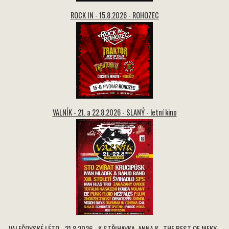
ROCK IN - 15.8.2026 - ROHOZEC
VALNÍK - 21. a 22.8.2026 - SLANÝ - letní kino
VALEČOVSKÉ LÉTO - 21.8.2026 - K.STŘIHAVKA, ANNA K., THE BEST OF MEKY -