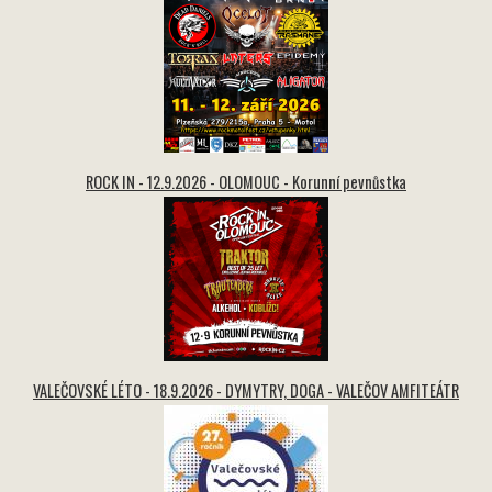
ROCK IN - 12.9.2026 - OLOMOUC - Korunní pevnůstka
VALEČOVSKÉ LÉTO - 18.9.2026 - DYMYTRY, DOGA - VALEČOV AMFITEÁTR