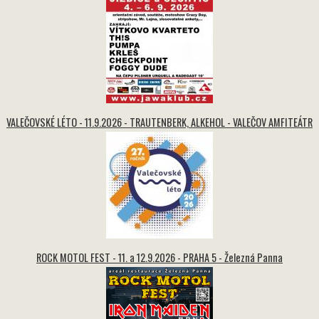
VALEČOVSKÉ LÉTO - 11.9.2026 - TRAUTENBERK, ALKEHOL - VALEČOV AMFITEÁTR
ROCK MOTOL FEST - 11. a 12.9.2026 - PRAHA 5 - Železná Panna