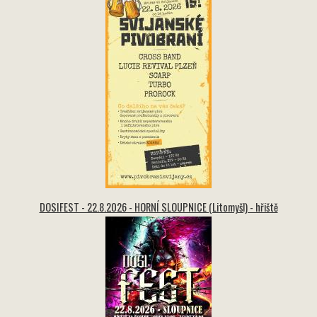
DOSIFEST - 22.8.2026 - HORNÍ SLOUPNICE (Litomyšl) - hřiště