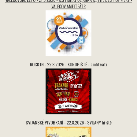
VALEČOV AMFITEÁTR
ROCK IN - 22.8.2026 - KONOPIŠTĚ - amfiteátr
SVIJANSKÉ PIVOBRANÍ - 22.8.2026 - SVIJANY hřiště