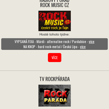
ROCK MUSIC CZ
Hosté tohoto týdne:
VYPSANÁ FIXA - Márdi - alternative rock / Pardubice -
více
NA KNOP - hard rock-metal / Česká Lípa -
více
VÍCE
TV ROCKPÁRADA