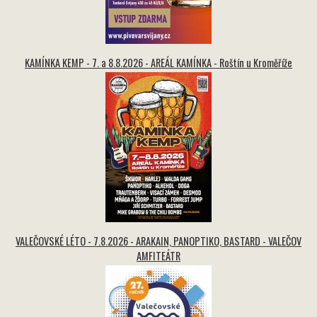
KAMÍNKA KEMP - 7. a 8.8.2026 - AREÁL KAMÍNKA - Roštín u Kroměříže
VALEČOVSKÉ LÉTO - 7.8.2026 - ARAKAIN, PANOPTIKO, BASTARD - VALEČOV
AMFITEÁTR