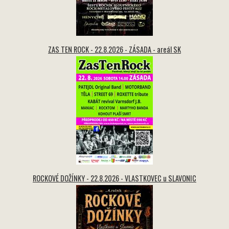
ZAS TEN ROCK - 22.8.2026 - ZÁSADA - areál SK
ROCKOVÉ DOŽÍNKY - 22.8.2026 - VLASTKOVEC u SLAVONIC