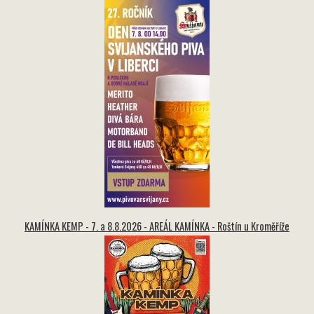
KAMÍNKA KEMP - 7. a 8.8.2026 - AREÁL KAMÍNKA - Roštín u Kroměříže