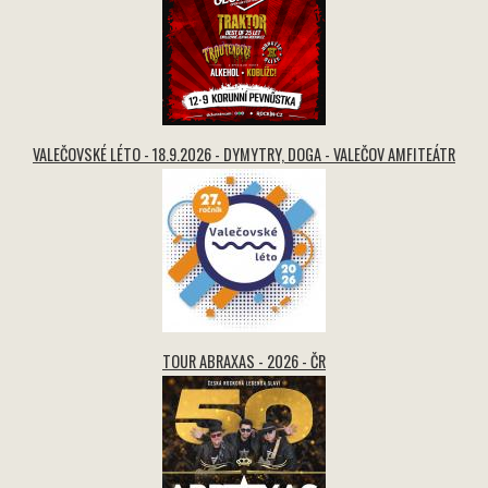
VALEČOVSKÉ LÉTO - 18.9.2026 - DYMYTRY, DOGA - VALEČOV AMFITEÁTR
TOUR ABRAXAS - 2026 - ČR