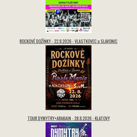
ROCKOVÉ DOŽÍNKY - 22.8.2026 - VLASTKOVEC u SLAVONIC
TOUR DYMYTRY+ARAKAIN - 28.8.2026 - KLATOVY