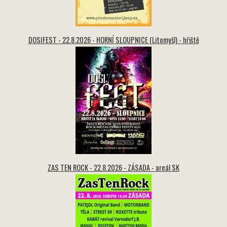
DOSIFEST - 22.8.2026 - HORNÍ SLOUPNICE (Litomyšl) - hřiště
ZAS TEN ROCK - 22.8.2026 - ZÁSADA - areál SK