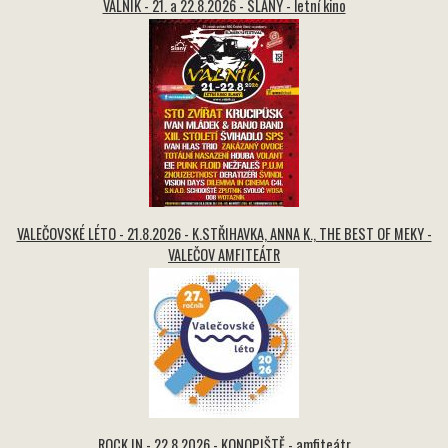
VALNÍK - 21. a 22.8.2026 - SLANÝ - letní kino
VALEČOVSKÉ LÉTO - 21.8.2026 - K.STŘIHAVKA, ANNA K., THE BEST OF MEKY -
VALEČOV AMFITEÁTR
ROCK IN - 22.8.2026 - KONOPIŠTĚ - amfiteátr