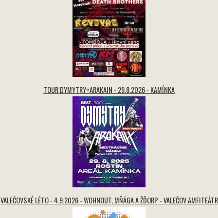
TOUR DYMYTRY+ARAKAIN - 29.8.2026 - KAMÍNKA
VALEČOVSKÉ LÉTO - 4.9.2026 - WOHNOUT, MŇÁGA A ŽĎORP - VALEČOV AMFITEÁTR