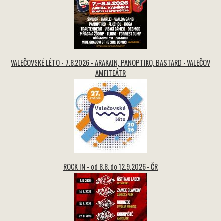
VALEČOVSKÉ LÉTO - 7.8.2026 - ARAKAIN, PANOPTIKO, BASTARD - VALEČOV
AMFITEÁTR
ROCK IN - od 8.8. do 12.9.2026 - ČR