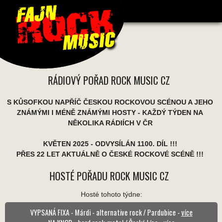
RÁDIOVÝ POŘAD ROCK MUSIC CZ
S KŮSOFKOU NAPŘÍČ ČESKOU ROCKOVOU SCÉNOU A JEHO
ZNÁMÝMI I MÉNĚ ZNÁMÝMI HOSTY - KAŽDÝ TÝDEN NA
NĚKOLIKA RÁDIÍCH V ČR
KVĚTEN 2025 - ODVYSÍLÁN 1100. DÍL !!!
PŘES 22 LET AKTUÁLNĚ O ČESKÉ ROCKOVÉ SCÉNĚ !!!
HOSTÉ POŘADU ROCK MUSIC CZ
Hosté tohoto týdne:
VYPSANÁ FIXA - Márdi - alternative rock / Pardubice -
více