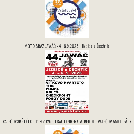
MOTO SRAZ JAWÁČ - 4.-6.9.2026 - Jizbice u Čechtic
VALEČOVSKÉ LÉTO - 11.9.2026 - TRAUTENBERK, ALKEHOL - VALEČOV AMFITEÁTR