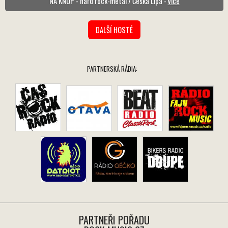
NA KNOP - hard rock-metal / Česká Lípa -
více
DALŠÍ HOSTÉ
PARTNERSKÁ RÁDIA:
PARTNEŘI POŘADU