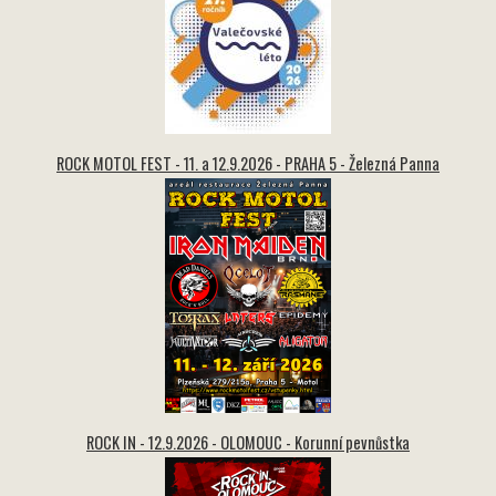
ROCK MOTOL FEST - 11. a 12.9.2026 - PRAHA 5 - Železná Panna
ROCK IN - 12.9.2026 - OLOMOUC - Korunní pevnůstka