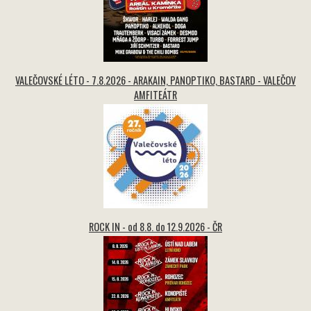
VALEČOVSKÉ LÉTO - 7.8.2026 - ARAKAIN, PANOPTIKO, BASTARD - VALEČOV
AMFITEÁTR
ROCK IN - od 8.8. do 12.9.2026 - ČR