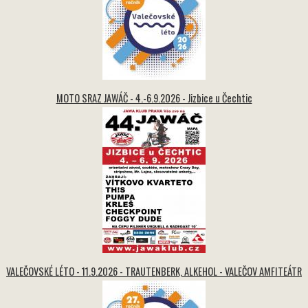
MOTO SRAZ JAWÁČ - 4.-6.9.2026 - Jizbice u Čechtic
VALEČOVSKÉ LÉTO - 11.9.2026 - TRAUTENBERK, ALKEHOL - VALEČOV AMFITEÁTR