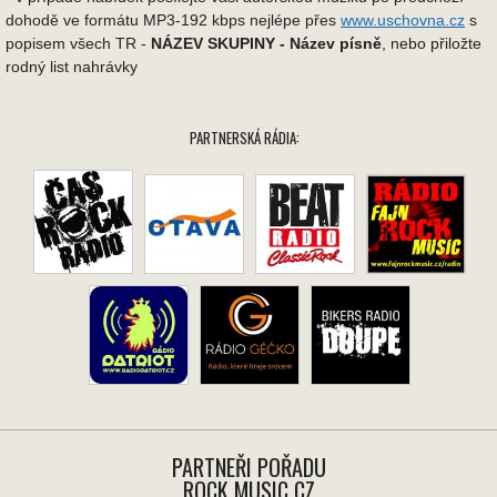
dohodě ve formátu MP3-192 kbps nejlépe přes
www.uschovna.cz
s
popisem všech TR -
NÁZEV SKUPINY - Název písně
, nebo přiložte
rodný list nahrávky
PARTNERSKÁ RÁDIA:
PARTNEŘI POŘADU
ROCK MUSIC CZ