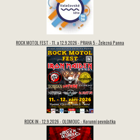
ROCK MOTOL FEST - 11. a 12.9.2026 - PRAHA 5 - Železná Panna
ROCK IN - 12.9.2026 - OLOMOUC - Korunní pevnůstka