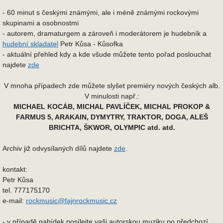
- 60 minut s českými známými, ale i méně známými rockovými
skupinami a osobnostmi
- autorem, dramaturgem a zároveň i moderátorem je hudebník a
hudební skladatel
Petr Kůsa - Kůsofka
- aktuální přehled kdy a kde všude můžete tento pořad poslouchat
najdete
zde
V mnoha případech zde můžete slyšet premiéry nových českých alb.
V minulosti např.:
MICHAEL KOCÁB, MICHAL PAVLÍČEK, MICHAL PROKOP &
FARMUS 5, ARAKAIN, DYMYTRY, TRAKTOR, DOGA, ALEŠ
BRICHTA, ŠKWOR, OLYMPIC atd. atd.
Archiv již odvysílaných dílů najdete
zde
.
kontakt:
Petr Kůsa
tel. 777175170
e-mail:
rockmusic@fajnrockmusic.cz
- v případě nabídek posílejte vaši autorskou muziku po předchozí