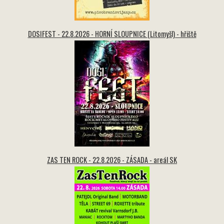
DOSIFEST - 22.8.2026 - HORNÍ SLOUPNICE (Litomyšl) - hřiště
ZAS TEN ROCK - 22.8.2026 - ZÁSADA - areál SK