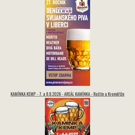
KAMÍNKA KEMP - 7. a 8.8.2026 - AREÁL KAMÍNKA - Roštín u Kroměříže