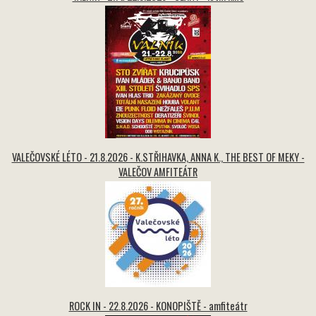
VALEČOVSKÉ LÉTO - 21.8.2026 - K.STŘIHAVKA, ANNA K., THE BEST OF MEKY -
VALEČOV AMFITEÁTR
ROCK IN - 22.8.2026 - KONOPIŠTĚ - amfiteátr