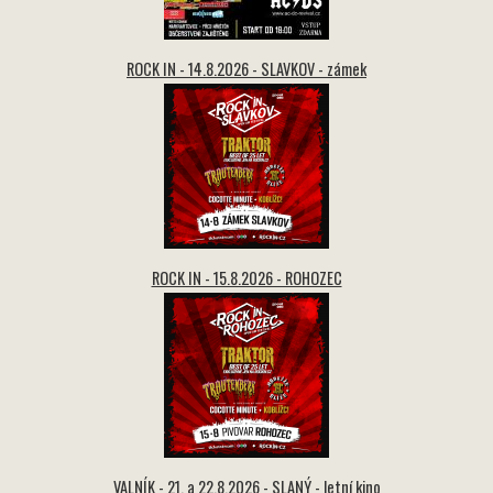
ROCK IN - 14.8.2026 - SLAVKOV - zámek
ROCK IN - 15.8.2026 - ROHOZEC
VALNÍK - 21. a 22.8.2026 - SLANÝ - letní kino