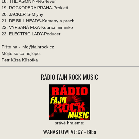
18. THE AGONY-PRG4ever
19. ROCKOPERA PRAHA-Prokletí
20. JACKER´S-Mlýny
21. DE BILL HEADS-Kameny a prach
22. VYPSANÁ FIXA-Kouřící miminko
23. ELECTRIC LADY-Poducer
Pište na - info@fajnrock.cz
Mějte se co nejlépe.
Petr Kůsa Kůsofka
RÁDIO FAJN ROCK MUSIC
právě hrajeme:
WANASTOWI VJECY
- Blbá