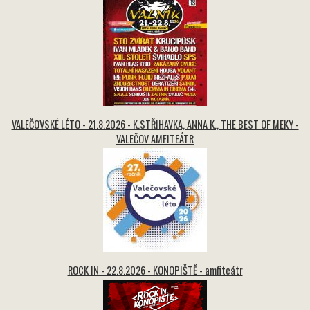
VALEČOVSKÉ LÉTO - 21.8.2026 - K.STŘIHAVKA, ANNA K., THE BEST OF MEKY -
VALEČOV AMFITEÁTR
ROCK IN - 22.8.2026 - KONOPIŠTĚ - amfiteátr