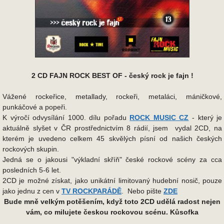
2 CD FAJN ROCK BEST OF - český rock je fajn !
Vážené rockeřice, metallady, rockeři, metaláci, máničkové,
punkáčové a popeři.
K výročí odvysílání 1000. dílu pořadu
ROCK MUSIC CZ
- který je
aktuálně slyšet v ČR prostřednictvím 8 rádií, jsem vydal 2CD, na
kterém je uvedeno celkem 45 skvělých písní od našich českých
rockových skupin.
Jedná se o jakousi "výkladní skříň" české rockové scény za cca
posledních 5-6 let.
2CD je možné získat, jako unikátní limitovaný hudební nosič, pouze
jako jednu z cen v
TV ROCKPARÁDĚ
. Nebo pište
ZDE
Bude mně velkým potěšením, když toto 2CD udělá radost nejen
vám, co milujete českou rockovou scénu. Kůsofka