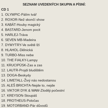
SEZNAM UVEDENÝCH SKUPIN A PÍSNÍ:
CD 1
1. OLYMPIC-Pálím tvář
2. ROXOR-Než skončí show
3. KABÁT-Houby magický
4. BASTARD-Jenom pocit
5. HARLEJ-Tráva
6. SEVEN MB-Madeira
7. DYMYTRY-Ve světě lží
8. HLAHOL-Dělnická
9. TURBO-Miss nebe
10. THE FIALKY-Lampy
11. KRUCIPÜSK-Zas a zas
12. LAUTR-Projdi bludištěm
13. DOGA-Beskydy
14. LIMETALL-Živý nás nedostanou
15. ALEŠ BRICHTA-Nejde to, nejde
16. VIKTOR DYK & WAW-Zloději počestní
17. KREYSON-Stoupáš
18. PROTHEUS-Poločas
19. MOTORBAND-Pár důvodů