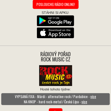
POSLOUCHEJ RÁDIO ONLINE!
STÁHNI SI APKU:
RÁDIOVÝ POŘAD
ROCK MUSIC CZ
Hosté tohoto týdne:
VYPSANÁ FIXA - Márdi - alternative rock / Pardubice -
více
NA KNOP - hard rock-metal / Česká Lípa -
více