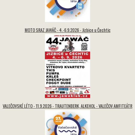
MOTO SRAZ JAWÁČ - 4.-6.9.2026 - Jizbice u Čechtic
VALEČOVSKÉ LÉTO - 11.9.2026 - TRAUTENBERK, ALKEHOL - VALEČOV AMFITEÁTR