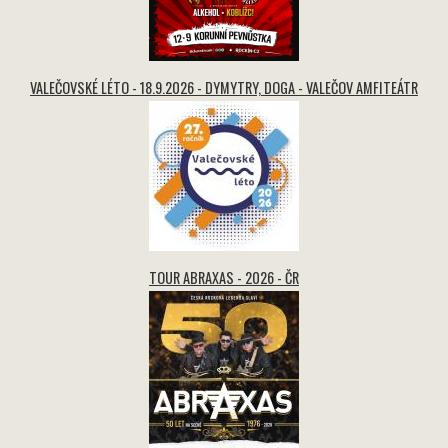
VALEČOVSKÉ LÉTO - 18.9.2026 - DYMYTRY, DOGA - VALEČOV AMFITEÁTR
TOUR ABRAXAS - 2026 - ČR