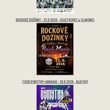
ROCKOVÉ DOŽÍNKY - 22.8.2026 - VLASTKOVEC u SLAVONIC
TOUR DYMYTRY+ARAKAIN - 28.8.2026 - KLATOVY