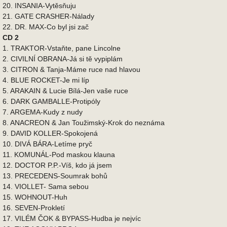
20. INSANIA-Vytěsňuju
21. GATE CRASHER-Nálady
22. DR. MAX-Co byl jsi zač
CD 2
1. TRAKTOR-Vstaňte, pane Lincolne
2. CIVILNÍ OBRANA-Já si tě vypiplám
3. CITRON & Tanja-Máme ruce nad hlavou
4. BLUE ROCKET-Je mi líp
5. ARAKAIN & Lucie Bílá-Jen vaše ruce
6. DARK GAMBALLE-Protipóly
7. ARGEMA-Kudy z nudy
8. ANACREON & Jan Toužimský-Krok do neznáma
9. DAVID KOLLER-Spokojená
10. DIVÁ BÁRA-Letíme pryč
11. KOMUNÁL-Pod maskou klauna
12. DOCTOR P.P.-Víš, kdo já jsem
13. PRECEDENS-Soumrak bohů
14. VIOLLET- Sama sebou
15. WOHNOUT-Huh
16. SEVEN-Prokletí
17. VILÉM ČOK & BYPASS-Hudba je nejvíc