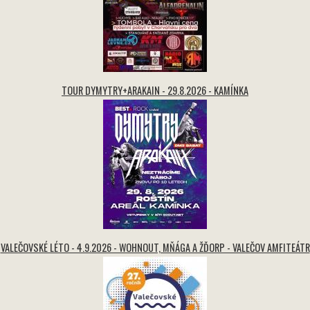
TOUR DYMYTRY+ARAKAIN - 29.8.2026 - KAMÍNKA
VALEČOVSKÉ LÉTO - 4.9.2026 - WOHNOUT, MŇÁGA A ŽĎORP - VALEČOV AMFITEÁTR