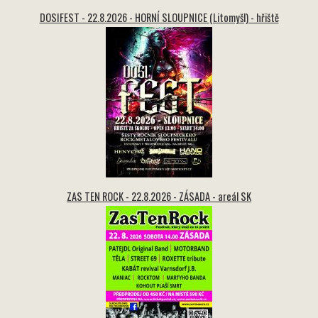
DOSIFEST - 22.8.2026 - HORNÍ SLOUPNICE (Litomyšl) - hřiště
ZAS TEN ROCK - 22.8.2026 - ZÁSADA - areál SK