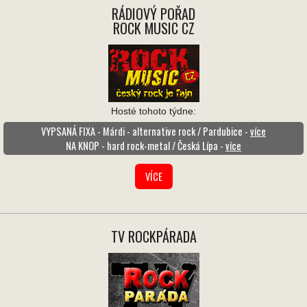
RÁDIOVÝ POŘAD
ROCK MUSIC CZ
Hosté tohoto týdne:
VYPSANÁ FIXA - Márdi - alternative rock / Pardubice -
více
NA KNOP - hard rock-metal / Česká Lípa -
více
VÍCE
TV ROCKPÁRADA