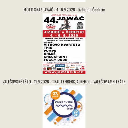
MOTO SRAZ JAWÁČ - 4.-6.9.2026 - Jizbice u Čechtic
VALEČOVSKÉ LÉTO - 11.9.2026 - TRAUTENBERK, ALKEHOL - VALEČOV AMFITEÁTR