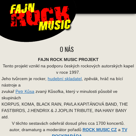
O NÁS
FAJN ROCK MUSIC PROJEKT
Tento projekt vznikl na podporu českých rockových autorských kapel
v roce 1997.
Jeho tvůrcem je rocker,
hudební skladatel
, zpěvák, hráč na bící
nástroje a
zvukař
Petr Kůsa
zvaný Kůsofka, který v minulosti působil ve
skupinách
KORPUS, KOMA, BLACK RAIN, PAVLA KAPITÁNOVÁ BAND, THE
FASTBIRDS, J.HENDRIX & J.JOPLIN TRIBUTE, INA HANY BANY
atd.
V těchto sestavách odehrál dosud přes cca 1700 koncertů.
autor, dramaturg a moderátor pořadů
ROCK MUSIC CZ
a
TV