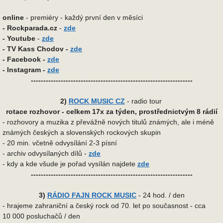
online
- premiéry - každý první den v měsíci
-
Rockparada.cz
-
zde
- Youtube
-
zde
- TV Kass Chodov -
zde
- Facebook -
zde
- Instagram -
zde
-----------------------------------------------------------------
2)
ROCK MUSIC CZ
- radio tour
rotace rozhovor - celkem 17x za týden, prostřednictvým 8 rádií
- rozhovory a muzika z převážně nových titulů známých, ale i méně
známých českých a slovenských rockových skupin
- 20 min. včetně odvysílání 2-3 písní
- archiv odvysílaných dílů -
zde
- kdy a kde všude je pořad vysílán najdete
zde
-----------------------------------------------------------------
3)
RÁDIO FAJN ROCK MUSIC
- 24 hod. / den
- hrajeme zahraniční a český rock od 70. let po současnost - cca
10 000 posluchačů / den