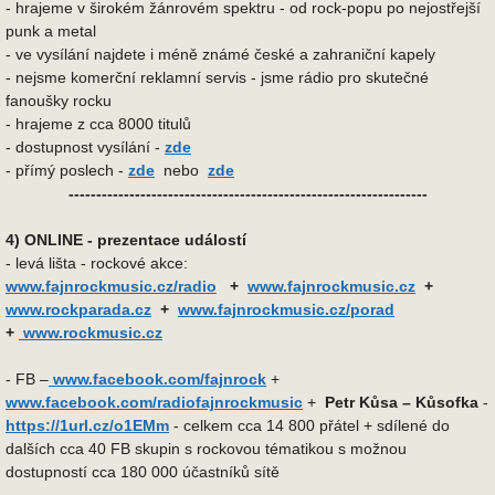
- hrajeme v širokém žánrovém spektru - od rock-popu po nejostřejší
punk a metal
- ve vysílání najdete i méně známé české a zahraniční kapely
- nejsme komerční reklamní servis - jsme rádio pro skutečné
fanoušky rocku
- hrajeme z cca 8000 titulů
- dostupnost vysílání -
zde
- přímý poslech -
zde
nebo
zde
-----------------------------------------------------------------
4) ONLINE - prezentace událostí
- levá lišta - rockové akce:
www.fajnrockmusic.cz/radio
+
www.fajnrockmusic.cz
+
www.rockparada.cz
+
www.fajnrockmusic.cz/porad
+
www.rockmusic.cz
- FB –
www.facebook.com/fajnrock
+
www.facebook.com/radiofajnrockmusic
+
Petr Kůsa – Kůsofka
-
https://1url.cz/o1EMm
- celkem cca 14 800 přátel + sdílené do
dalších cca 40 FB skupin s rockovou tématikou s možnou
dostupností cca 180 000 účastníků sítě