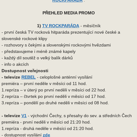
ROCKPARÁDA
.
PŘEHLED MEDIA PROMO
1)
TV ROCKPARÁDA
- měsíčník
- první česká TV rocková hitparáda prezentující nové české a
slovenské rockové klipy
- rozhovory s čekými a slovenskými rockovými hvězdami
- představujeme i méně známé kapely
- každý díl soutěž o velký balík dárků
- info o akcích
Dostupnost veřejnosti
- televize
R
EBEL
- celoplošné
anténní vysílání
premiéra – první neděle v měsíci od 11 hod.
1.repríza – v úterý po první neděli v měsíci od 22 hod.
2.repríza – čtvrtek po první neděli v měsíci od 17 hod.
3.repríza – pondělí po druhé neděli v měsíci od 08 hod.
- televize
V1
- východní Čechy, s přesahy do sev. a středních Čech
premiéra - první neděli v měsíci od 21:20 hod.
1.repríza - druhá neděle v měsíci od 21:20 hod.
- dostupnost vysílání
zde