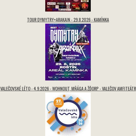
TOUR DYMYTRY+ARAKAIN - 29.8.2026 - KAMÍNKA
VALEČOVSKÉ LÉTO - 4.9.2026 - WOHNOUT, MŇÁGA A ŽĎORP - VALEČOV AMFITEÁTR